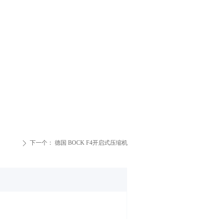
下一个：
德国 BOCK F4开启式压缩机
ꄲ