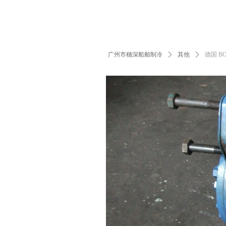
广州市穗深船舶制冷
ꄲ
其他
ꄲ
德国 B