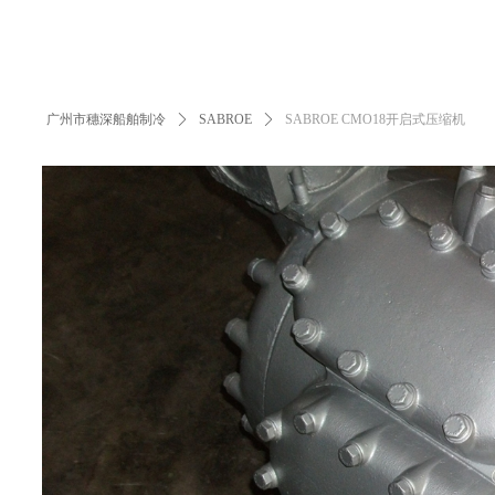
广州市穗深船舶制冷
ꄲ
SABROE
ꄲ
SABROE CMO18开启式压缩机